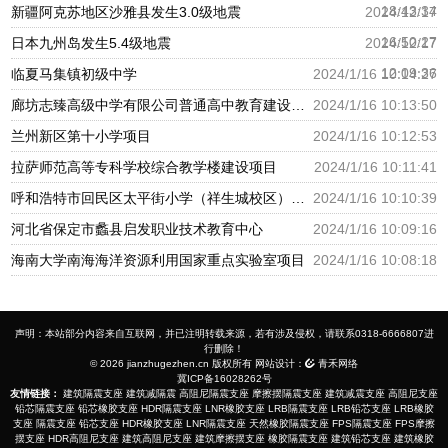
18:43:34
新疆阿克苏地区沙雅县发生3.0级地震
2024/12/17
16:50:27
日本九州岛发生5.4级地震
2024/12/17
12:09:36
临夏马集镇初级中学
2024/1/16 10:14:27
廊坊志臻高级中学有限公司普通高中教育建设项目
2024/1/16 10:13:50
兰州新区第十小学项目
2024/1/16 10:12:53
拉萨师范高等专科学校综合教学楼建设项目
2024/1/16 10:11:41
呼和浩特市回民区太平街小学（祥生城校区）建设项目
2024/1/16 10:10:39
河北省保定市蠡县启发职业技术教育中心
2024/1/16 10:09:16
海南大学南海海洋资源利用国家重点实验室项目
2024/1/16 10:08:18
声明：本站部分内容来自互联网，并已注明转载来源，若有涉及侵权，请联系0318-6666807进
行删除！
© 2026 jianzhugezhen.cn 版权所有 网站设计：
青禾网络
冀ICP备16028262号
友情链接：
建筑隔震支座
建筑减隔震
高阻尼隔震支座
摩擦摆隔震支座
建筑减震支座
高阻尼支座
铅芯隔震支座
铅芯橡胶支座
HDR隔震支座
LNR橡胶支座
LRB隔震支座
LRB铅芯支座
LRB橡胶
支座
隔震支座
铅芯支座
HDR橡胶支座
LNR隔震支座
天然橡胶隔震支座
FPS隔震支座
FPS摩擦
摆支座
HDR高阻尼支座
建筑高阻尼支座
建筑摩擦摆支座
橡胶隔震支座
建筑铅芯支座
建筑橡胶