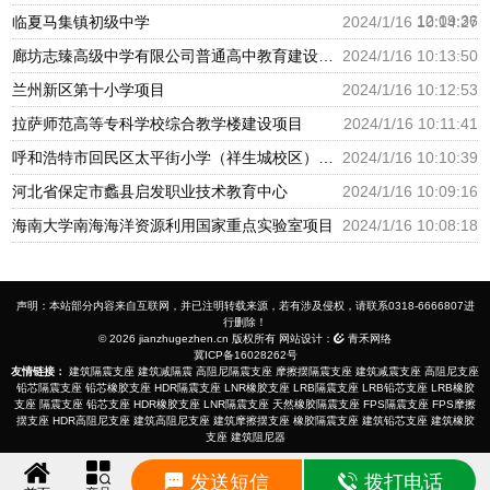
12:09:36
临夏马集镇初级中学
2024/1/16 10:14:27
廊坊志臻高级中学有限公司普通高中教育建设项目
2024/1/16 10:13:50
兰州新区第十小学项目
2024/1/16 10:12:53
拉萨师范高等专科学校综合教学楼建设项目
2024/1/16 10:11:41
呼和浩特市回民区太平街小学（祥生城校区）建设项目
2024/1/16 10:10:39
河北省保定市蠡县启发职业技术教育中心
2024/1/16 10:09:16
海南大学南海海洋资源利用国家重点实验室项目
2024/1/16 10:08:18
声明：本站部分内容来自互联网，并已注明转载来源，若有涉及侵权，请联系0318-6666807进
行删除！
© 2026 jianzhugezhen.cn 版权所有 网站设计：
青禾网络
冀ICP备16028262号
友情链接：
建筑隔震支座
建筑减隔震
高阻尼隔震支座
摩擦摆隔震支座
建筑减震支座
高阻尼支座
铅芯隔震支座
铅芯橡胶支座
HDR隔震支座
LNR橡胶支座
LRB隔震支座
LRB铅芯支座
LRB橡胶
支座
隔震支座
铅芯支座
HDR橡胶支座
LNR隔震支座
天然橡胶隔震支座
FPS隔震支座
FPS摩擦
摆支座
HDR高阻尼支座
建筑高阻尼支座
建筑摩擦摆支座
橡胶隔震支座
建筑铅芯支座
建筑橡胶
支座
建筑阻尼器
发送短信
拨打电话