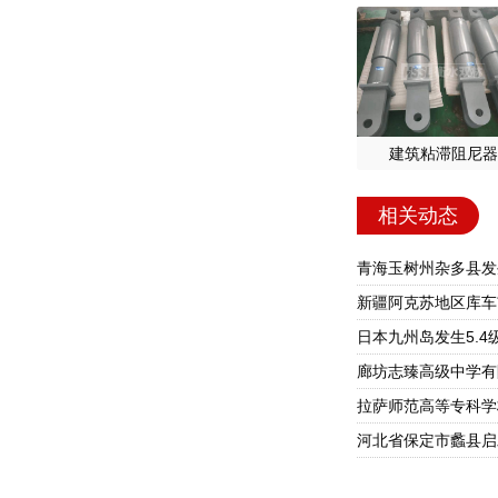
建筑粘滞阻尼器
相关动态
青海玉树州杂多县发生
新疆阿克苏地区库车
日本九州岛发生5.4
廊坊志臻高级中学有
拉萨师范高等专科学
河北省保定市蠡县启