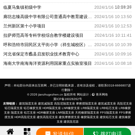
12:09:36
临夏马集镇初级中学
2024/1/16 10:14:27
廊坊志臻高级中学有限公司普通高中教育建设项目
2024/1/16 10:13:50
兰州新区第十小学项目
2024/1/16 10:12:53
拉萨师范高等专科学校综合教学楼建设项目
2024/1/16 10:11:41
呼和浩特市回民区太平街小学（祥生城校区）建设项目
2024/1/16 10:10:39
河北省保定市蠡县启发职业技术教育中心
2024/1/16 10:09:16
海南大学南海海洋资源利用国家重点实验室项目
2024/1/16 10:08:18
声明：本站部分内容来自互联网，并已注明转载来源，若有涉及侵权，请联系0318-6666807进
行删除！
© 2026 jianzhugezhen.cn 版权所有 网站设计：
青禾网络
冀ICP备16028262号
友情链接：
建筑隔震支座
建筑减隔震
高阻尼隔震支座
摩擦摆隔震支座
建筑减震支座
高阻尼支座
铅芯隔震支座
铅芯橡胶支座
HDR隔震支座
LNR橡胶支座
LRB隔震支座
LRB铅芯支座
LRB橡胶
支座
隔震支座
铅芯支座
HDR橡胶支座
LNR隔震支座
天然橡胶隔震支座
FPS隔震支座
FPS摩擦
摆支座
HDR高阻尼支座
建筑高阻尼支座
建筑摩擦摆支座
橡胶隔震支座
建筑铅芯支座
建筑橡胶
支座
建筑阻尼器
发送短信
拨打电话