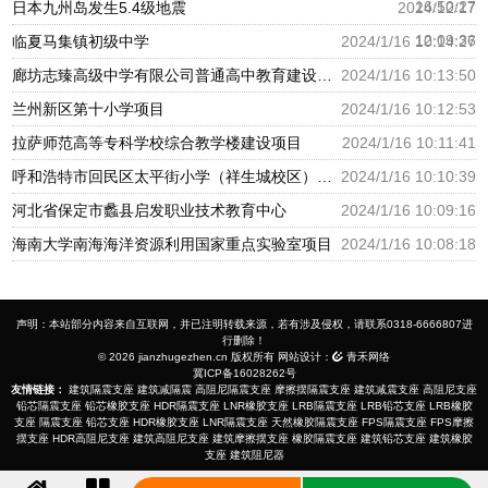
16:50:27
日本九州岛发生5.4级地震
2024/12/17
12:09:36
临夏马集镇初级中学
2024/1/16 10:14:27
廊坊志臻高级中学有限公司普通高中教育建设项目
2024/1/16 10:13:50
兰州新区第十小学项目
2024/1/16 10:12:53
拉萨师范高等专科学校综合教学楼建设项目
2024/1/16 10:11:41
呼和浩特市回民区太平街小学（祥生城校区）建设项目
2024/1/16 10:10:39
河北省保定市蠡县启发职业技术教育中心
2024/1/16 10:09:16
海南大学南海海洋资源利用国家重点实验室项目
2024/1/16 10:08:18
声明：本站部分内容来自互联网，并已注明转载来源，若有涉及侵权，请联系0318-6666807进
行删除！
© 2026 jianzhugezhen.cn 版权所有 网站设计：
青禾网络
冀ICP备16028262号
友情链接：
建筑隔震支座
建筑减隔震
高阻尼隔震支座
摩擦摆隔震支座
建筑减震支座
高阻尼支座
铅芯隔震支座
铅芯橡胶支座
HDR隔震支座
LNR橡胶支座
LRB隔震支座
LRB铅芯支座
LRB橡胶
支座
隔震支座
铅芯支座
HDR橡胶支座
LNR隔震支座
天然橡胶隔震支座
FPS隔震支座
FPS摩擦
摆支座
HDR高阻尼支座
建筑高阻尼支座
建筑摩擦摆支座
橡胶隔震支座
建筑铅芯支座
建筑橡胶
支座
建筑阻尼器