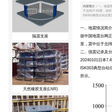
内容简介：
一、地震情
于北纬37.50度，东
ISK003典型台站位置北纬
一、地震情况简
据中国地震台网正
隔震支座
里，震中位于北纬37
二、强震记录及
20240101
ISK003典型台站
所示。
天然橡胶支座(LNR)