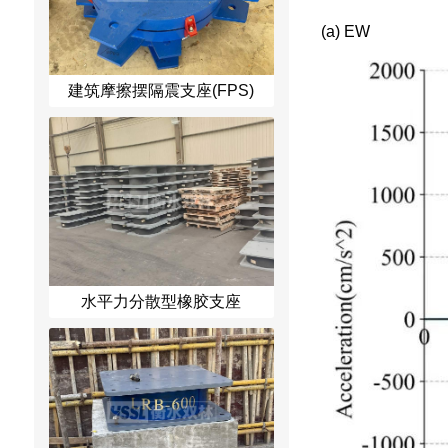
(a) EW
建筑摩擦摆隔震支座(FPS)
水平力分散型橡胶支座