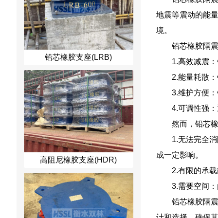
地震等震动的能
境。
铅芯橡胶隔
铅芯橡胶支座(LRB)
1.高效减震
2.能量耗散
3.维护方便
4.可调性强
然而，铅芯
1.无法完全
成一定影响。
高阻尼橡胶支座(HDR)
2.有限的承
3.需要空间
铅芯橡胶隔
计和选择，确保