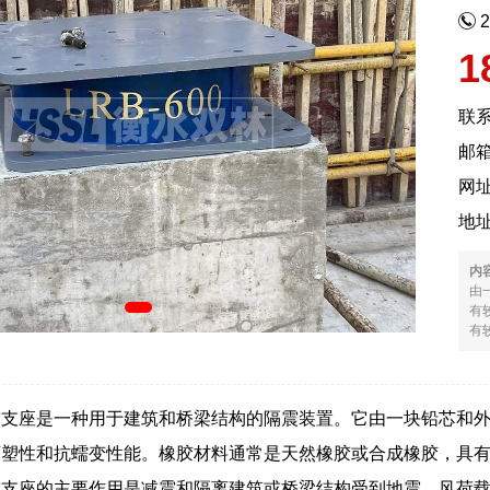
1
联
邮箱
网
地
内
由
有
有较
震支座是一种用于建筑和桥梁结构的隔震装置。它由一块铅芯和
可塑性和抗蠕变性能。橡胶材料通常是天然橡胶或合成橡胶，具
震支座的主要作用是减震和隔离建筑或桥梁结构受到地震、风荷