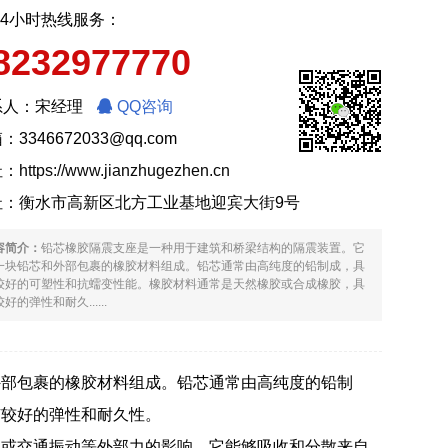
24小时热线服务：
8232977770
系人：宋经理
QQ咨询
：3346672033@qq.com
址：
https://www.jianzhugezhen.cn
址：衡水市高新区北方工业基地迎宾大街9号
容简介：
铅芯橡胶隔震支座是一种用于建筑和桥梁结构的隔震装置。它
一块铅芯和外部包裹的橡胶材料组成。铅芯通常由高纯度的铅制成，具
较好的可塑性和抗蠕变性能。橡胶材料通常是天然橡胶或合成橡胶，具
好的弹性和耐久......
外部包裹的橡胶材料组成。铅芯通常由高纯度的铅制
有较好的弹性和耐久性。
载或交通振动等外部力的影响。它能够吸收和分散来自