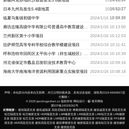
新疆阿克苏地区沙雅县发生3.0级地震
2024/12/17
16:50:27
日本九州岛发生5.4级地震
2024/12/17
12:09:36
临夏马集镇初级中学
2024/1/16 10:14:27
廊坊志臻高级中学有限公司普通高中教育建设项目
2024/1/16 10:13:50
兰州新区第十小学项目
2024/1/16 10:12:53
拉萨师范高等专科学校综合教学楼建设项目
2024/1/16 10:11:41
呼和浩特市回民区太平街小学（祥生城校区）建设项目
2024/1/16 10:10:39
河北省保定市蠡县启发职业技术教育中心
2024/1/16 10:09:16
海南大学南海海洋资源利用国家重点实验室项目
2024/1/16 10:08:18
声明：本站部分内容来自互联网，并已注明转载来源，若有涉及侵权，请联系0318-6666807进
行删除！
© 2026 jianzhugezhen.cn 版权所有 网站设计：
青禾网络
冀ICP备16028262号
友情链接：
建筑隔震支座
建筑减隔震
高阻尼隔震支座
摩擦摆隔震支座
建筑减震支座
高阻尼支座
铅芯隔震支座
铅芯橡胶支座
HDR隔震支座
LNR橡胶支座
LRB隔震支座
LRB铅芯支座
LRB橡胶
支座
隔震支座
铅芯支座
HDR橡胶支座
LNR隔震支座
天然橡胶隔震支座
FPS隔震支座
FPS摩擦
摆支座
HDR高阻尼支座
建筑高阻尼支座
建筑摩擦摆支座
橡胶隔震支座
建筑铅芯支座
建筑橡胶
支座
建筑阻尼器