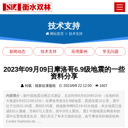
技术支持
网站首页
技术支持
新闻动态
技术支持
应用案例
常见问题
2023年09月09日摩洛哥6.9级地震的一些
资料分享
转载：陆新征课题组
2023/9/9 22:12:00
1607
内容简介：
据中国地震台网正式测定，北京时间9月9日6时10分（当地时间
大致是9月8日21时10分）在摩洛哥发生6.9级地震，震源深度10公里，震中
位于北纬31.00度，西经8.55度。根据新华网9日19:42分报道，本次地震已造
成820人遇难，另有672人受伤，其中205人重伤。 图1 中国地震台网发布的
震中位置地震发生后，我们关注了有关方面的信息，由于摩洛哥的相应机构
Centre National de ......