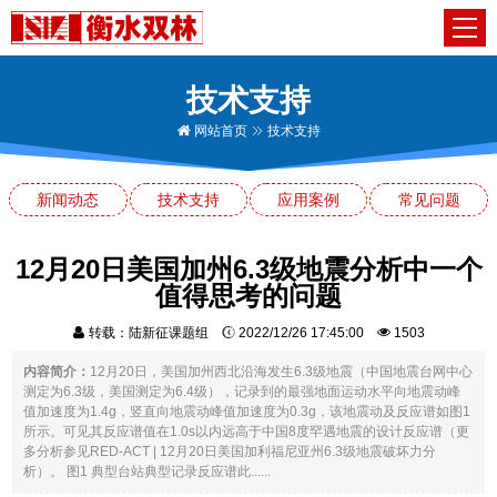
技术支持
网站首页
技术支持
新闻动态
技术支持
应用案例
常见问题
12月20日美国加州6.3级地震分析中一个
值得思考的问题
转载：陆新征课题组
2022/12/26 17:45:00
1503
内容简介：
12月20日，美国加州西北沿海发生6.3级地震（中国地震台网中心
测定为6.3级，美国测定为6.4级），记录到的最强地面运动水平向地震动峰
值加速度为1.4g，竖直向地震动峰值加速度为0.3g，该地震动及反应谱如图1
所示。可见其反应谱值在1.0s以内远高于中国8度罕遇地震的设计反应谱（更
多分析参见RED-ACT | 12月20日美国加利福尼亚州6.3级地震破坏力分
析）。 图1 典型台站典型记录反应谱此......