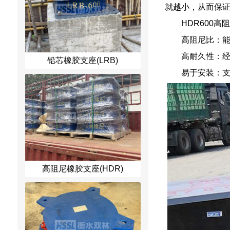
就越小，从而保
HDR600
高阻尼比：
高耐久性：
铅芯橡胶支座(LRB)
易于安装：
高阻尼橡胶支座(HDR)