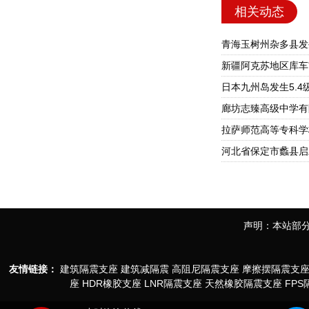
相关动态
青海玉树州杂多县发生
新疆阿克苏地区库车
日本九州岛发生5.4
廊坊志臻高级中学有
拉萨师范高等专科学
河北省保定市蠡县启
声明：本站部分
友情链接：
建筑隔震支座
建筑减隔震
高阻尼隔震支座
摩擦摆隔震支
座
HDR橡胶支座
LNR隔震支座
天然橡胶隔震支座
FP