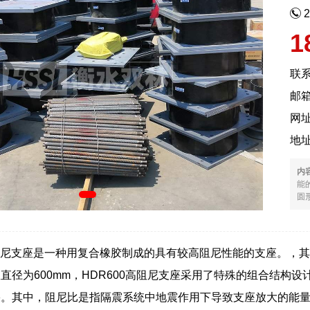
1
联
邮箱
网
地
内
能的
圆形
阻尼支座是一种用复合橡胶制成的具有较高阻尼性能的支座。，其中HDR的意思是
直径为600mm，HDR600高阻尼支座采用了特殊的组合结构
果。其中，阻尼比是指隔震系统中地震作用下导致支座放大的能