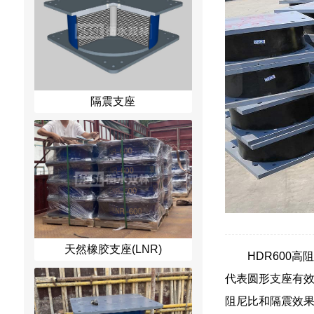
隔震支座
天然橡胶支座(LNR)
HDR600高
代表圆形支座有效
阻尼比和隔震效