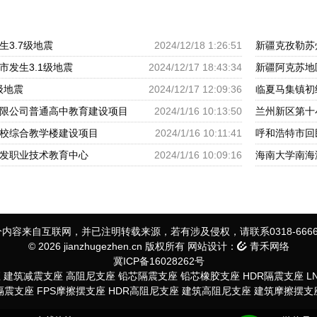
3.7级地震
2024/12/18 1:26:51
新疆克孜勒苏
市发生3.1级地震
2024/12/17 18:43:34
新疆阿克苏地
级地震
2024/12/17 12:09:36
临夏马集镇初
限公司普通高中教育建设项目
2024/1/16 10:13:50
兰州新区第十
校综合教学楼建设项目
2024/1/16 10:11:41
发职业技术教育中心
2024/1/16 10:09:16
海南大学南海
内容来自互联网，并已注明转载来源，若有涉及侵权，请联系0318-6666
© 2026 jianzhugezhen.cn 版权所有 网站设计：
青禾网络
冀ICP备16028262号
座
建筑减震支座
高阻尼支座
铅芯隔震支座
铅芯橡胶支座
HDR隔震支座
L
S隔震支座
FPS摩擦摆支座
HDR高阻尼支座
建筑高阻尼支座
建筑摩擦摆支