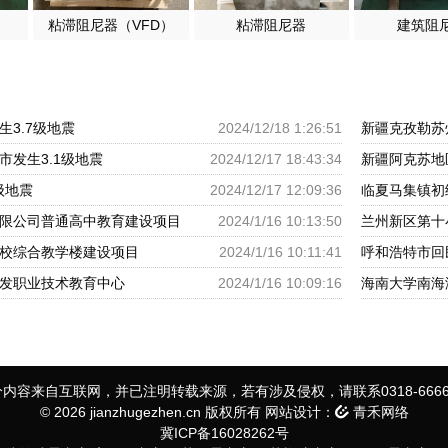
粘滞阻尼器（VFD）
粘滞阻尼器
建筑阻
3.7级地震
2024/12/18 1:26:51
新疆克孜勒苏
市发生3.1级地震
2024/12/17 18:43:34
新疆阿克苏地
级地震
2024/12/17 12:09:36
临夏马集镇初
限公司普通高中教育建设项目
2024/1/16 10:13:50
兰州新区第十
校综合教学楼建设项目
2024/1/16 10:11:41
发职业技术教育中心
2024/1/16 10:09:16
海南大学南海
内容来自互联网，并已注明转载来源，若有涉及侵权，请联系0318-6666
© 2026 jianzhugezhen.cn 版权所有 网站设计：
青禾网络
冀ICP备16028262号