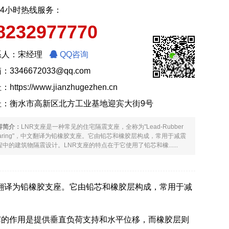
24小时热线服务：
8232977770
系人：宋经理
QQ咨询
：3346672033@qq.com
址：
https://www.jianzhugezhen.cn
址：衡水市高新区北方工业基地迎宾大街9号
容简介：
LNR支座是一种常见的住宅隔震支座，全称为"Lead-Rubber
earing"，中文翻译为铅橡胶支座。它由铅芯和橡胶层构成，常用于减震
程中的建筑物隔震设计。LNR支座的特点在于它使用了铅芯和橡......
g"，中文翻译为铅橡胶支座。它由铅芯和橡胶层构成，常用于减
芯的作用是提供垂直负荷支持和水平位移，而橡胶层则