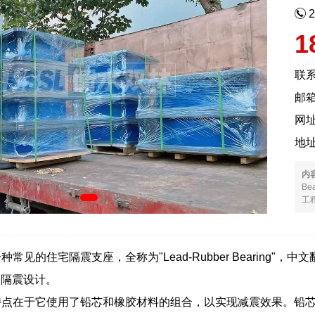
1
联
邮箱
网
地
内
B
工
种常见的住宅隔震支座，全称为"Lead-Rubber Bearin
物隔震设计。
特点在于它使用了铅芯和橡胶材料的组合，以实现减震效果。铅