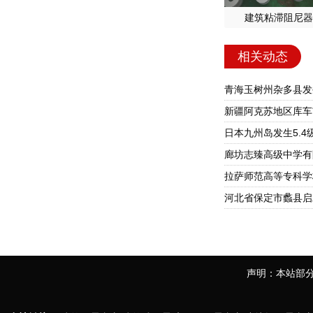
建筑粘滞阻尼器
相关动态
青海玉树州杂多县发生
新疆阿克苏地区库车
日本九州岛发生5.4
廊坊志臻高级中学有
拉萨师范高等专科学
河北省保定市蠡县启
声明：本站部分