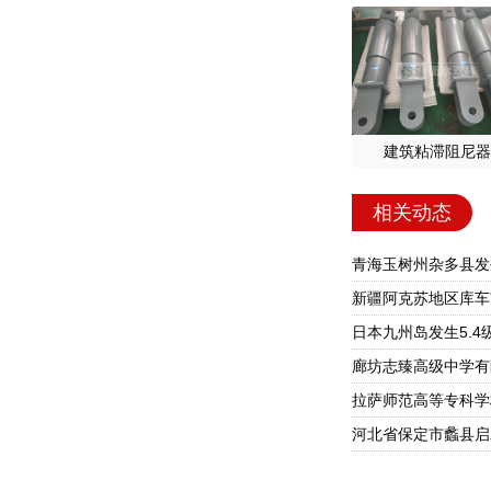
建筑粘滞阻尼器
相关动态
青海玉树州杂多县发生
新疆阿克苏地区库车
日本九州岛发生5.4
廊坊志臻高级中学有
拉萨师范高等专科学
河北省保定市蠡县启