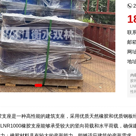
1
联
邮箱
网
地
内
胶
L
性和
0橡胶支座是一种高性能的建筑支座，采用优质天然橡胶和优质钢
LNR1000橡胶支座能够承受较大的竖向荷载和水平荷载，确保
能力：橡胶材料具有较大的变形能力，能够适应建筑的变形需求