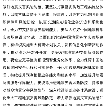
做好地震灾害风险防范。
要
坚决打赢巨灾防范工程实施总体
战，以超常规举措全面完成工程建设，以更有力机制强化组
织保障和风险防控，以更长远眼光强化业务沉淀和系统集
成，全力夯实防震减灾基础能力。
要
深入打好中国地震科学
实验场建设攻坚战，全面组织实施中国地震科学实验场建
设，有组织实施重大科研计划攻关，发挥信息化创新驱动作
用，推动高水平对外开放，更好发挥地震科技创新引领作
用。
要
健全完善监测预报预警业务化体系，全力保障中国地
震预警网安全运行和可靠服务，强化地震观测站网规范化管
理，持续提升预测预报业务能力和服务水平，加速提升地震
防御服务保障能力。
要
统筹推进地震灾害风险防控，持续推
动城乡地震灾害风险防范，深入推进基础业务体系建设，强
化重大工程地震灾害风险防范，着力增强地震灾害风险感知
能力。
要
加快推进赋能增效促发展见实效，提升防震减灾创