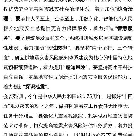
挥优势健全完善防震减灾社会治理体系，着力加强
“综合治
理”
。
要
坚持人民至上、生命至上，用数字化、智能化为人民
群众地震安全感提供更有力保障服务，着力打造
“智慧服
务”
。
要
坚持统筹发展和安全，系统推进城乡房屋基础设施韧
性建设，着力推动
“韧性防御”
。
要
坚持“两个坚持、三个转
变”，确立以地震灾害风险感知体系建设为核心的中国特色地
震预报预警道路，着力提升
“感知风险”
。
要
坚持高水平科技
自立自强，依靠地震科技创新提升地震安全服务保障能力，
着力创新
“探识地震”
。
会议强调，今年是中华人民共和国成立75周年，是抓好“十四
五”规划落实的攻坚之年，做好防震减灾工作责任无比重大、
任务十分艰巨。
要
强化大震监视跟踪，扎实做好地震灾害防
范应对准备，切实提高地震灾害风险评估业务质效，着力提
升地震灾害防御响应业务能力，以“时时放心不下”的责任感