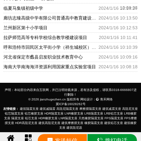
12:09:36
临夏马集镇初级中学
2024/1/16 10:14:27
廊坊志臻高级中学有限公司普通高中教育建设项目
2024/1/16 10:13:50
兰州新区第十小学项目
2024/1/16 10:12:53
拉萨师范高等专科学校综合教学楼建设项目
2024/1/16 10:11:41
呼和浩特市回民区太平街小学（祥生城校区）建设项目
2024/1/16 10:10:39
河北省保定市蠡县启发职业技术教育中心
2024/1/16 10:09:16
海南大学南海海洋资源利用国家重点实验室项目
2024/1/16 10:08:18
声明：本站部分内容来自互联网，并已注明转载来源，若有涉及侵权，请联系0318-6666807进
行删除！
© 2026 jianzhugezhen.cn 版权所有 网站设计：
青禾网络
冀ICP备16028262号
友情链接：
建筑隔震支座
建筑减隔震
高阻尼隔震支座
摩擦摆隔震支座
建筑减震支座
高阻尼支座
铅芯隔震支座
铅芯橡胶支座
HDR隔震支座
LNR橡胶支座
LRB隔震支座
LRB铅芯支座
LRB橡胶
支座
隔震支座
铅芯支座
HDR橡胶支座
LNR隔震支座
天然橡胶隔震支座
FPS隔震支座
FPS摩擦
摆支座
HDR高阻尼支座
建筑高阻尼支座
建筑摩擦摆支座
橡胶隔震支座
建筑铅芯支座
建筑橡胶
支座
建筑阻尼器
发送短信
拨打电话